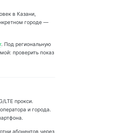
овек в Казани,
онкретном городе —
r
. Под региональную
мой: проверить показ
/LTE прокси.
оператора и города.
мартфона.
сотни абонентов через