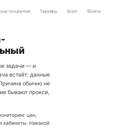
она покрытия
Тарифы
Блог
Войти
а-
льный
е задачи — и
дача встаёт: данные
 Причина обычно не
кие бывают прокси,
мониторинг цен,
и кабинеты. Никакой