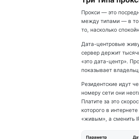
Прокси — это посредн
между типами — в том
то, насколько спокой
Дата-центровые живу
сервер держит тысячи
«это дата-центр». Пр
показывает владельца
Резидентские идут че
номеру сети они неот
Платите за это скоро
которого в интернете
«живым», а сменить I
Параметр
Да