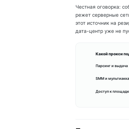
Честная оговорка: со
режет серверные сети
этот источник на рез
дата-центр уже не пу
Какой прокси по
Парсинг и выдача
SMM и мультиакк
Доступ к площадк