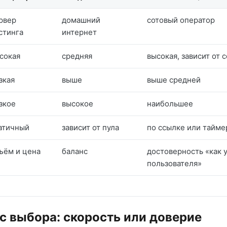
рвер
домашний
сотовый оператор
стинга
интернет
сокая
средняя
высокая, зависит от 
зкая
выше
выше средней
зкое
высокое
наибольшее
атичный
зависит от пула
по ссылке или тайме
ъём и цена
баланс
достоверность «как 
пользователя»
с выбора: скорость или доверие