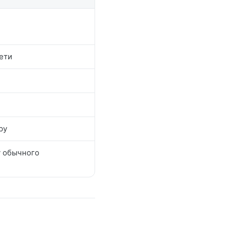
сети
ру
у обычного