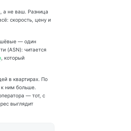
, а не ваш. Разница
сё: скорость, цену и
дешёвые — один
ти (ASN): читается
o
, который
ей в квартирах. По
 к ним больше.
оператора — тот, с
дрес выглядит