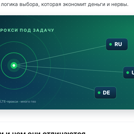
 логика выбора, которая экономит деньги и нервы.
ПРОКСИ ПОД ЗАДАЧУ
RU
DE
TE-прокси · много гео
и и чем они отличаются