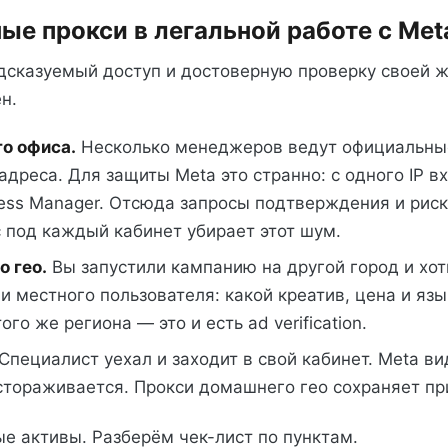
ые прокси в легальной работе с Met
едсказуемый доступ и достоверную проверку своей 
н.
го офиса.
Несколько менеджеров ведут официальны
адреса. Для защиты Meta это странно: с одного IP в
ess Manager. Отсюда запросы подтверждения и риск
под каждый кабинет убирает этот шум.
о гео.
Вы запустили кампанию на другой город и хот
и местного пользователя: какой креатив, цена и язы
го же региона — это и есть ad verification.
Специалист уехал и заходит в свой кабинет. Meta в
стораживается. Прокси домашнего гео сохраняет п
е активы. Разберём чек-лист по пунктам.