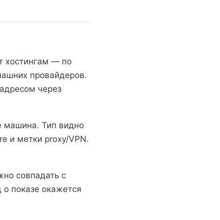
т хостингам — по
омашних провайдеров.
 адресом через
е машина. Тип видно
re и метки proxy/VPN.
жно совпадать с
д о показе окажется