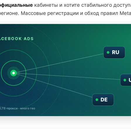
официальные
кабинеты и хотите стабильного доступ
регионе. Массовые регистрации и обход правил Met
ACEBOOK ADS
RU
DE
TE-прокси · много гео