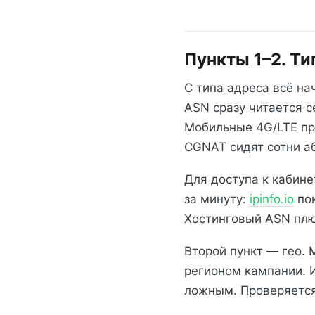
Пункты 1–2. Тип
С типа адреса всё на
ASN сразу читается с
Мобильные 4G/LTE пр
CGNAT сидят сотни а
Для доступа к кабине
за минуту:
ipinfo.io
пок
Хостинговый ASN плю
Второй пункт — гео. 
регионом кампании. И
ложным. Проверяется 