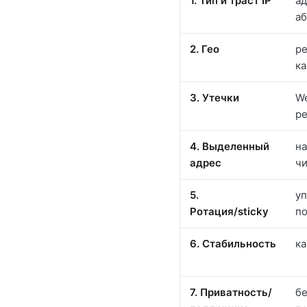
1. Тип и траст IP
ад
аб
2. Гео
ре
к
3. Утечки
W
ре
4. Выделенный
на
адрес
чи
5.
уп
Ротация/sticky
по
6. Стабильность
ка
7. Приватность/
бе