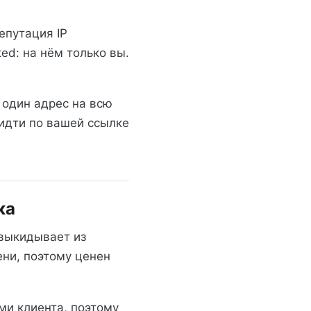
епутация IP
ed: на нём только вы.
 один адрес на всю
 идти по вашей ссылке
ка
 выкидывает из
ени, поэтому ценен
ми клиента, поэтому