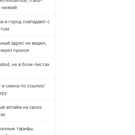
e/residential, fraud-
e низкий
на и город совпадают с
етом
ьный адрес не виден,
через прокси
ated, не в блок-листах
y и смена по ссылке/
еру
ый аптайм на своих
чах
рачные тарифы,