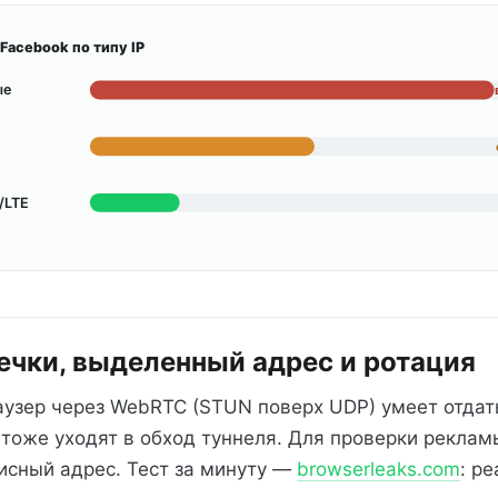
Facebook по типу IP
ые
/LTE
течки, выделенный адрес и ротация
аузер через WebRTC (STUN поверх UDP) умеет отдат
тоже уходят в обход туннеля. Для проверки рекламы
исный адрес. Тест за минуту —
browserleaks.com
: р