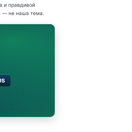
а и правдивой
a — не наша тема.
US