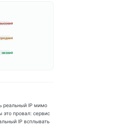
высокий
средний
низкий
ь реальный IP мимо
 это провал: сервис
еальный IP всплывать