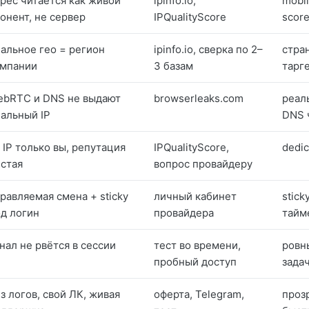
рес читается как живой
ipinfo.io,
mobil
онент, не сервер
IPQualityScore
scor
альное гео = регион
ipinfo.io, сверка по 2–
стра
ампании
3 базам
тарг
ebRTC и DNS не выдают
browserleaks.com
реал
альный IP
DNS 
 IP только вы, репутация
IPQualityScore,
dedic
стая
вопрос провайдеру
равляемая смена + sticky
личный кабинет
stick
д логин
провайдера
тайм
нал не рвётся в сессии
тест во времени,
ровн
пробный доступ
зада
з логов, свой ЛК, живая
оферта, Telegram,
проз