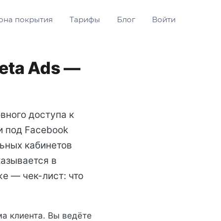
она покрытия
Тарифы
Блог
Войти
eta Ads —
вного доступа к
и под Facebook
льных кабинетов
казывается в
же — чек-лист: что
ма клиента. Вы ведёте