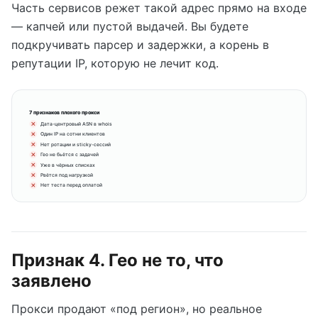
Часть сервисов режет такой адрес прямо на входе
— капчей или пустой выдачей. Вы будете
подкручивать парсер и задержки, а корень в
репутации IP, которую не лечит код.
7 признаков плохого прокси
Дата-центровый ASN в whois
Один IP на сотни клиентов
Нет ротации и sticky-сессий
Гео не бьётся с задачей
Уже в чёрных списках
Рвётся под нагрузкой
Нет теста перед оплатой
Признак 4. Гео не то, что
заявлено
Прокси продают «под регион», но реальное