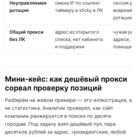
Неуправляемая
смена IP по ссылке/
сессия рв
ротация
таймеру и sticky в ЛК
вовремя и
ротации
Общий прокси
адрес из открытого
чужая реп
без ЛК
списка, нет кабинета
адресе, н
и поддержки
помощи пр
Мини-кейс: как дешёвый прокси
сорвал проверку позиций
Разберём на живом примере — это иллюстрация, а
не статистика. Аналитик проверял, как сайт
компании ранжируется в поиске по десяти
городам. Под задачу взял дешёвый пул: пара
десятков рублей за адрес, «резидентские, любой