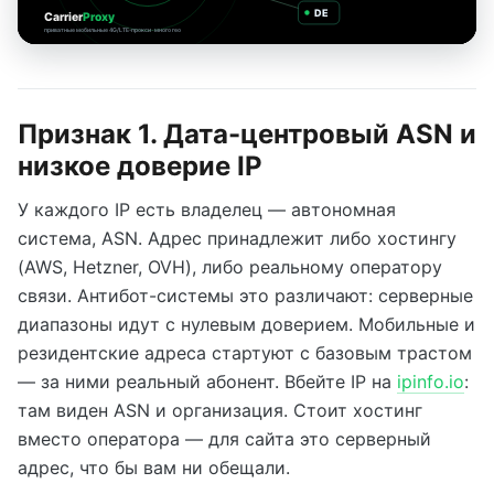
DE
Carrier
Proxy
приватные мобильные 4G/LTE-прокси · много гео
Признак 1. Дата-центровый ASN и
низкое доверие IP
У каждого IP есть владелец — автономная
система, ASN. Адрес принадлежит либо хостингу
(AWS, Hetzner, OVH), либо реальному оператору
связи. Антибот-системы это различают: серверные
диапазоны идут с нулевым доверием. Мобильные и
резидентские адреса стартуют с базовым трастом
— за ними реальный абонент. Вбейте IP на
ipinfo.io
:
там виден ASN и организация. Стоит хостинг
вместо оператора — для сайта это серверный
адрес, что бы вам ни обещали.