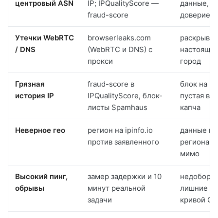
центровый ASN
IP; IPQualityScore —
данные, н
fraud-score
доверие с
Утечки WebRTC
browserleaks.com
раскрывае
/ DNS
(WebRTC и DNS) с
настоящий
прокси
город
Грязная
fraud-score в
блок на вх
история IP
IPQualityScore, блок-
пустая вы
листы Spamhaus
капча
Неверное гео
регион на ipinfo.io
данные не
против заявленного
региона 
мимо
Высокий пинг,
замер задержки и 10
недобор д
обрывы
минут реальной
лишние по
задачи
кривой QA