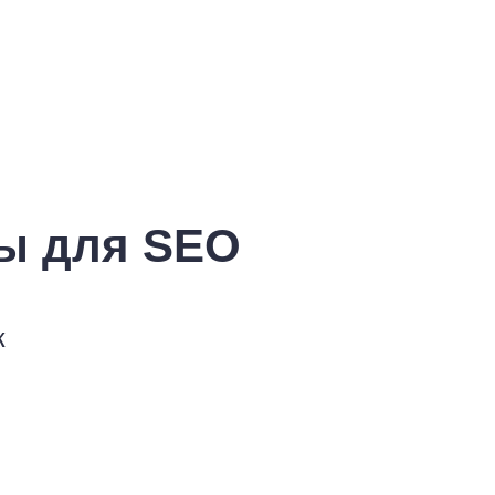
ы для SEO
к