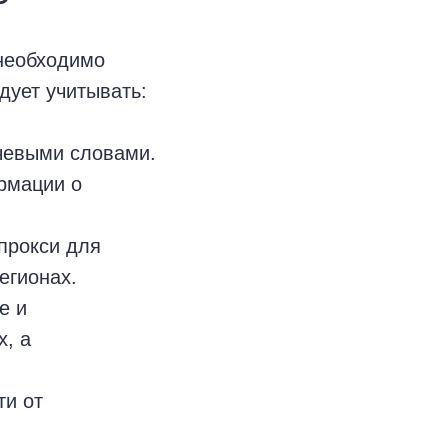
необходимо
дует учитывать:
чевыми словами.
рмации о
прокси для
егионах.
е и
, а
ти от