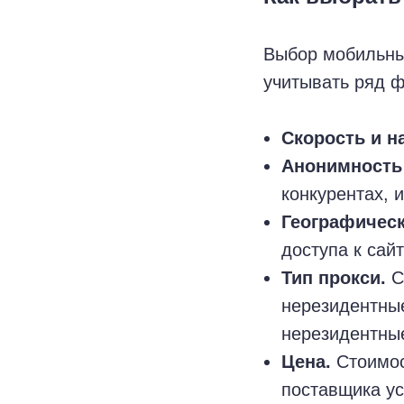
Выбор мобильны
учитывать ряд ф
Скорость и н
Анонимность 
конкурентах, 
Географическ
доступа к сай
Тип прокси.
С
нерезидентные
нерезидентные
Цена.
Стоимос
поставщика ус