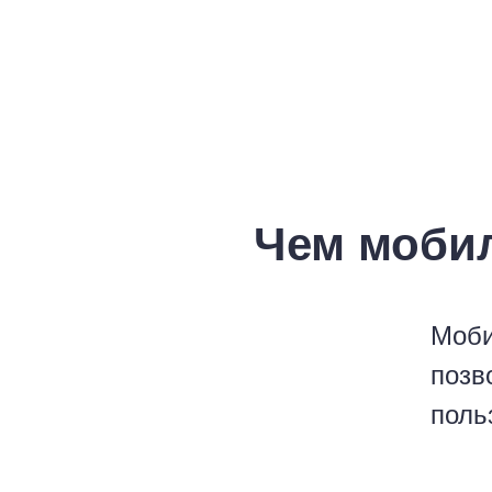
Чем моби
Моби
позв
поль