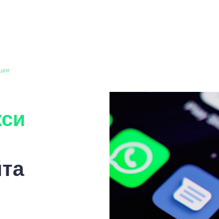
ции
кси
йта