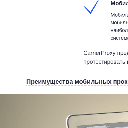
Мобил
Мобиль
мобиль
наибол
систем
CarrierProxy пр
протестировать
Преимущества мобильных прок